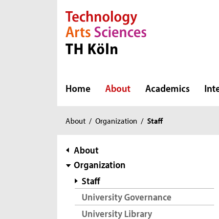
Direkt zur Hauptnavigation
Direkt zur Subnavigation
Direkt zum Inhalt
Direkt zum Fußbereich
Home
About
Academics
Int
You
About
/
Organization
/
Staff
are
here:
subnavigation
About
Organization
Staff
University Governance
University Library