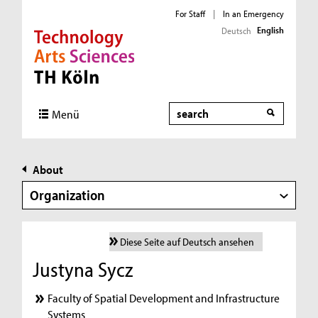
For Staff
|
In an Emergency
English
Deutsch
Direkt zur Hauptnavigation
Direkt zur Subnavigation
Direkt zum Inhalt
Direkt zum Fußbereich
Search
Menü
About
Organization
Diese Seite auf Deutsch ansehen
Justyna Sycz
Faculty of Spatial Development and Infrastructure
Systems