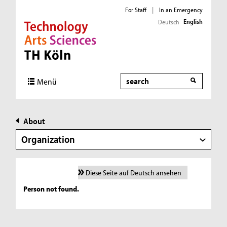
For Staff
|
In an Emergency
English
Deutsch
Direkt zur Hauptnavigation
Direkt zur Subnavigation
Direkt zum Inhalt
Direkt zum Fußbereich
Search
Menü
About
Organization
Diese Seite auf Deutsch ansehen
Person not found.