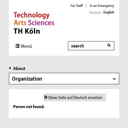
For Staff
|
In an Emergency
English
Deutsch
Direkt zur Hauptnavigation
Direkt zur Subnavigation
Direkt zum Inhalt
Direkt zum Fußbereich
Search
Menü
About
Organization
Diese Seite auf Deutsch ansehen
Person not found.