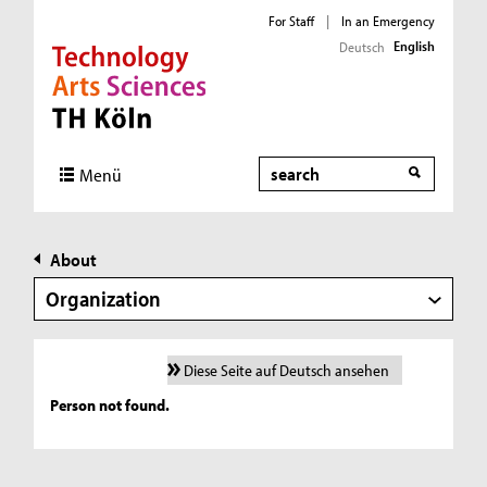
For Staff
|
In an Emergency
English
Deutsch
Direkt zur Hauptnavigation
Direkt zur Subnavigation
Direkt zum Inhalt
Direkt zum Fußbereich
Search
Menü
About
Organization
Diese Seite auf Deutsch ansehen
Person not found.