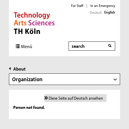
For Staff
|
In an Emergency
English
Deutsch
Direkt zur Hauptnavigation
Direkt zur Subnavigation
Direkt zum Inhalt
Direkt zum Fußbereich
Search
Menü
About
Organization
Diese Seite auf Deutsch ansehen
Person not found.