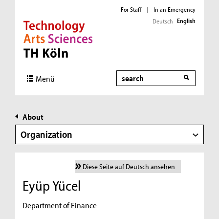
For Staff
|
In an Emergency
English
Deutsch
Direkt zur Hauptnavigation
Direkt zur Subnavigation
Direkt zum Inhalt
Direkt zum Fußbereich
Search
Menü
About
Organization
Diese Seite auf Deutsch ansehen
Eyüp Yücel
Department of Finance