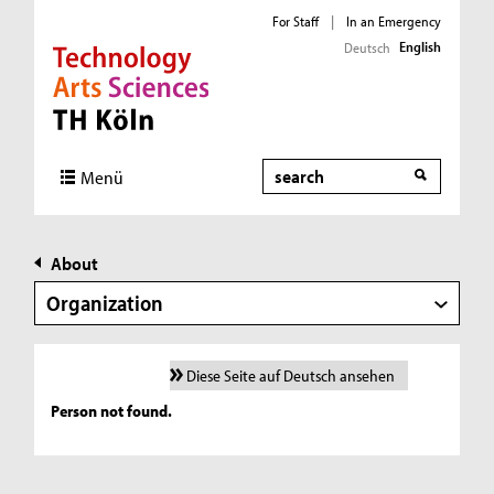
For Staff
|
In an Emergency
English
Deutsch
Direkt zur Hauptnavigation
Direkt zur Subnavigation
Direkt zum Inhalt
Direkt zum Fußbereich
Search
Menü
About
Organization
Diese Seite auf Deutsch ansehen
Person not found.