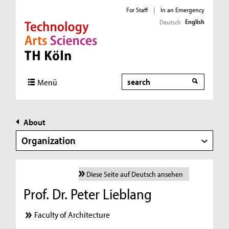
For Staff
|
In an Emergency
English
Deutsch
Direkt zur Hauptnavigation
Direkt zur Subnavigation
Direkt zum Inhalt
Direkt zum Fußbereich
Search
Menü
About
Organization
Diese Seite auf Deutsch ansehen
Prof. Dr. Peter Lieblang
Faculty of Architecture