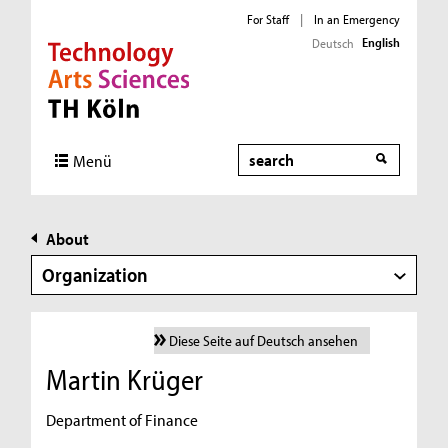
For Staff
|
In an Emergency
English
Deutsch
Direkt zur Hauptnavigation
Direkt zur Subnavigation
Direkt zum Inhalt
Direkt zum Fußbereich
Search
Menü
About
Organization
Diese Seite auf Deutsch ansehen
Martin Krüger
Department of Finance