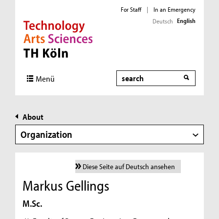
For Staff
|
In an Emergency
English
Deutsch
Direkt zur Hauptnavigation
Direkt zur Subnavigation
Direkt zum Inhalt
Direkt zum Fußbereich
Search
Menü
About
Organization
Diese Seite auf Deutsch ansehen
Markus Gellings
M.Sc.