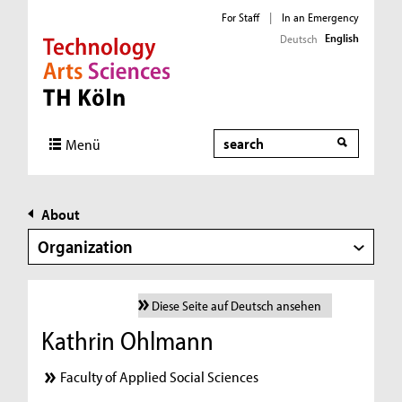
For Staff
|
In an Emergency
English
Deutsch
Direkt zur Hauptnavigation
Direkt zur Subnavigation
Direkt zum Inhalt
Direkt zum Fußbereich
Search
Menü
About
Organization
Diese Seite auf Deutsch ansehen
Kathrin Ohlmann
Faculty of Applied Social Sciences