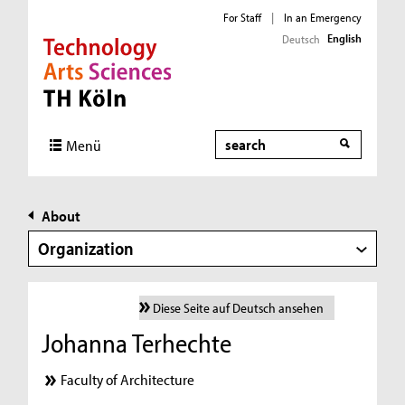
For Staff
|
In an Emergency
English
Deutsch
Direkt zur Hauptnavigation
Direkt zur Subnavigation
Direkt zum Inhalt
Direkt zum Fußbereich
Search
Menü
About
Organization
Diese Seite auf Deutsch ansehen
Johanna Terhechte
Faculty of Architecture