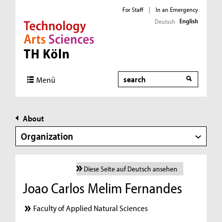
For Staff
|
In an Emergency
English
Deutsch
Direkt zur Hauptnavigation
Direkt zur Subnavigation
Direkt zum Inhalt
Direkt zum Fußbereich
Search
Menü
About
Organization
Diese Seite auf Deutsch ansehen
Joao Carlos Melim Fernandes
Faculty of Applied Natural Sciences