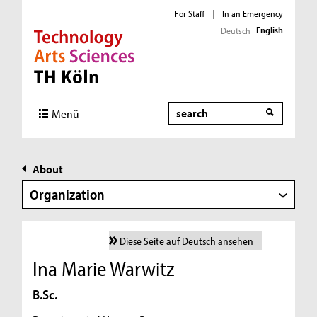
For Staff
|
In an Emergency
English
Deutsch
Direkt zur Hauptnavigation
Direkt zur Subnavigation
Direkt zum Inhalt
Direkt zum Fußbereich
Search
Menü
About
Organization
Diese Seite auf Deutsch ansehen
Ina Marie Warwitz
B.Sc.