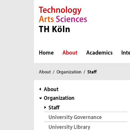
Direkt zur Hauptnavigation
Direkt zur Subnavigation
Direkt zum Inhalt
Direkt zum Fußbereich
Home
About
Academics
Int
You
About
/
Organization
/
Staff
are
here:
subnavigation
About
Organization
Staff
University Governance
University Library