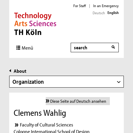
For Staff
|
In an Emergency
English
Deutsch
Direkt zur Hauptnavigation
Direkt zur Subnavigation
Direkt zum Inhalt
Direkt zum Fußbereich
Search
Menü
About
Organization
Diese Seite auf Deutsch ansehen
Clemens Wahlig
Faculty of Cultural Sciences
Cologne International School of Design