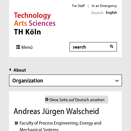
For Staff
|
In an Emergency
English
Deutsch
Direkt zur Hauptnavigation
Direkt zur Subnavigation
Direkt zum Inhalt
Direkt zum Fußbereich
Search
Menü
About
Organization
Diese Seite auf Deutsch ansehen
Andreas Jürgen Walscheid
Faculty of Process Engineering, Energy and
Mechanical Systems