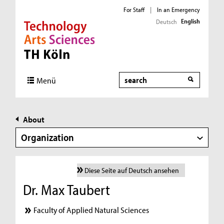
For Staff
|
In an Emergency
English
Deutsch
Direkt zur Hauptnavigation
Direkt zur Subnavigation
Direkt zum Inhalt
Direkt zum Fußbereich
Search
Menü
About
Organization
Diese Seite auf Deutsch ansehen
Dr. Max Taubert
Faculty of Applied Natural Sciences