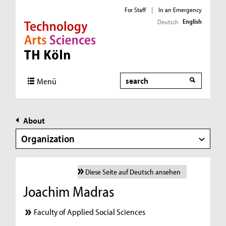
For Staff
|
In an Emergency
English
Deutsch
Direkt zur Hauptnavigation
Direkt zur Subnavigation
Direkt zum Inhalt
Direkt zum Fußbereich
Search
Menü
About
Organization
Diese Seite auf Deutsch ansehen
Joachim Madras
Faculty of Applied Social Sciences