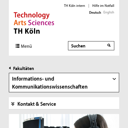
TH Köln intern
|
Hilfe im Notfall
English
Deutsch
Direkt zur Hauptnavigation
Direkt zur Subnavigation
Direkt zum Inhalt
Direkt zum Fußbereich
Suche
Suche
Menü
Fakultäten
Informations- und
Kommunikationswissenschaften
Kontakt & Service