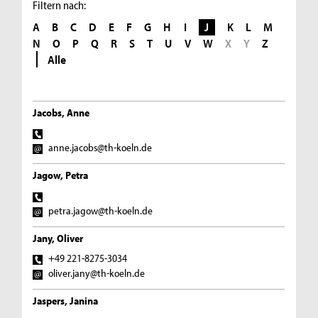
Filtern nach:
A
B
C
D
E
F
G
H
I
J
K
L
M
N
O
P
Q
R
S
T
U
V
W
X
Y
Z
Alle
Jacobs, Anne
anne.jacobs@th-koeln.de
Jagow, Petra
petra.jagow@th-koeln.de
Jany, Oliver
+49 221-8275-3034
oliver.jany@th-koeln.de
Jaspers, Janina