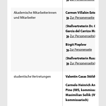
Akademische Mitarbeiterinnen
Carmen Villalón Estoa
und Mitarbeiter
Zur Personenseite
(
Stellvertreterin Dr. Carmen
García del Carrizo Manglan
Zur Personenseite
)
Birgit Pieplow
Zur Personenseite
(
Stellvertreterin Rusalka Off
Zur Personenseite
)
studentische Vertretungen
Valentin Casas Stöldt (IWS)
Carmelo Heinrich Antonio D
Pino (IWS, kommissarisch)
Maximilian Sollik (IWS,
kommissarisch)