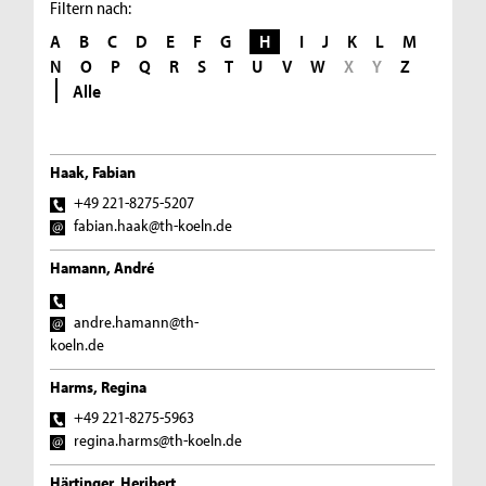
Filtern nach:
A
B
C
D
E
F
G
H
I
J
K
L
M
N
O
P
Q
R
S
T
U
V
W
X
Y
Z
Alle
Haak, Fabian
+49 221-8275-5207
fabian.haak@th-koeln.de
Hamann, André
andre.hamann@th-
koeln.de
Harms, Regina
+49 221-8275-5963
regina.harms@th-koeln.de
Härtinger, Heribert