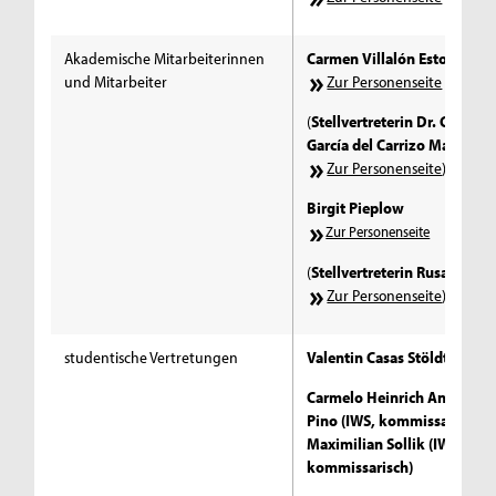
Akademische Mitarbeiterinnen
Carmen Villalón Estoa
und Mitarbeiter
Zur Personenseite
(
Stellvertreterin Dr. Carmen
García del Carrizo Manglan
Zur Personenseite
)
Birgit Pieplow
Zur Personenseite
(
Stellvertreterin Rusalka Off
Zur Personenseite
)
studentische Vertretungen
Valentin Casas Stöldt (IWS)
Carmelo Heinrich Antonio D
Pino (IWS, kommissarisch)
Maximilian Sollik (IWS,
kommissarisch)