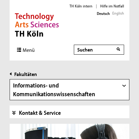
TH Köln intern
|
Hilfe im Notfall
English
Deutsch
Direkt zur Hauptnavigation
Direkt zur Subnavigation
Direkt zum Inhalt
Direkt zum Fußbereich
Suche
Suche
Menü
Fakultäten
Informations- und
Kommunikationswissenschaften
Kontakt & Service