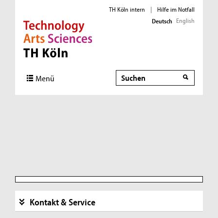
TH Köln intern
|
Hilfe im Notfall
English
Deutsch
Direkt zur Hauptnavigation
Direkt zur Subnavigation
Direkt zum Inhalt
Direkt zum Fußbereich
Suche
Suche
Menü
Kontakt & Service