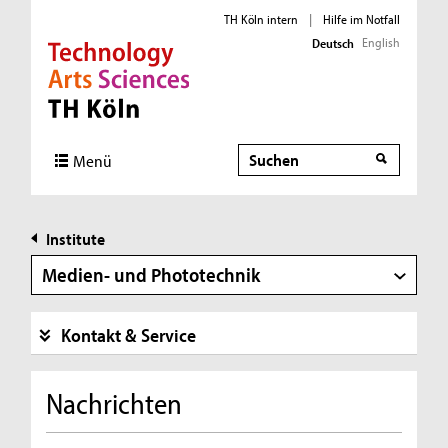
TH Köln intern
|
Hilfe im Notfall
English
Deutsch
Direkt zur Hauptnavigation
Direkt zur Subnavigation
Direkt zum Inhalt
Direkt zum Fußbereich
Suche
Suche
Menü
Institute
Medien- und Phototechnik
Kontakt & Service
Nachrichten