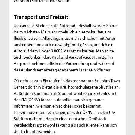
Wallstreet (Bild: Daniel Pour Bakhsh)
Manatee 
Transport und Freizeit
Jacksonville ist eine echte Autostadt, deshalb würde ich mir
beim nächsten Mal wahrscheinlich ein Auto kaufen, um
flexibler zu sein. Allerdings muss man sich schon mit Autos
auskennen und auch ein wenig "mutig" sein, um sich ein
Auto auf dem Under 3.000$ Market zu kaufen. Man sollte
auch bedenken, dass Kauf und Verkauf wiederum Zeit in
Anspruch nehmen, die in der Vorbereitung und während
des Auslandssemesters gegebenenfalls rar sein können.
Oft geht es zum Einkaufen in das sogenannte St. Johns Town
Center; dorthin bietet die UNF hochschuleigene Shuttles an.
Außerdem kann man als Student wohl sogar kostenlos mit
der JTA (ÖPNV) fahren – da sollte man sich genauer
informieren, wie man ein solches Ticket bekommt.
Hierzu muss man noch sagen, dass der ÖPNV in vielen US-
Städten nicht mit dem in einer deutschen Großstadt
vergleichbar ist; sowohl Taktung als auch Klientel kann sich
deutlich unterscheiden.