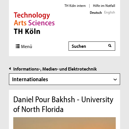
TH Köln intern
|
Hilfe im Notfall
English
Deutsch
Direkt zur Hauptnavigation
Direkt zur Subnavigation
Direkt zum Inhalt
Direkt zum Fußbereich
Suche
Suche
Menü
Informations-, Medien- und Elektrotechnik
Internationales
Daniel Pour Bakhsh - University
of North Florida