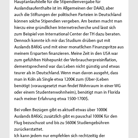
Hauptanlaufstelle für die Stipendienvergabe für
Auslandsaufenthalte ist im Allgemeinen der DAAD, aber
auch die Stiftungen der politischen Parteien in Deutschland
können solche Stipendien vergeben. Am besten macht man
hierzu eine gründlichen Internetrecherche und lässt sich
zum Beispiel von International Center der TH dazu beraten.
Dennoch konnte ich mir das Studium drüben gut mit
Auslands BAföG und mit einer monatlichen Finanzspritze aus
meinem Ersparten finanzieren. Meine Zeit in den USA war
zum gefühlten Höhepunkt der Verbraucherpreisinflation,
dementsprechend war das Leben nicht günstig und etwas
teurer als in Deutschland. Wenn man davon ausgeht, dass
man in Köln als Single etwa 1200€ zum (Über-)Leben
benötigt (vorausgesetzt man findet Wohnraum in einer WG
oder einem Studentenwohnheim), benötigt man in Florida
nach meiner Erfahrung etwa 1500-1700$.
Bei vollen Bezügen gibt es aktuell etwas über 1000€
Auslands BAföG; zusätzlich gibt es pauschal 1000€ für den
Flug bezuschusst und bis zu 5600€ Studiengebühren
zurückerstattet.
Ich kann jedem nur empfehlen sich rechtzeitig der