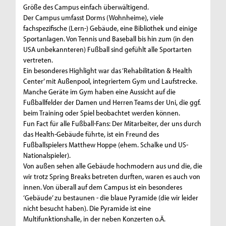
Größe des Campus einfach überwältigend.
Der Campus umfasst Dorms (Wohnheime), viele
fachspezifische (Lern-) Gebäude, eine Bibliothek und einige
Sportanlagen. Von Tennis und Baseball bis hin zum (in den
USA unbekannteren) Fußball sind gefühlt alle Sportarten
vertreten.
Ein besonderes Highlight war das ‘Rehabilitation & Health
Center’ mit Außenpool, integriertem Gym und Laufstrecke.
Manche Geräte im Gym haben eine Aussicht auf die
Fußballfelder der Damen und Herren Teams der Uni, die ggf.
beim Training oder Spiel beobachtet werden können.
Fun Fact für alle Fußball-Fans: Der Mitarbeiter, der uns durch
das Health-Gebäude führte, ist ein Freund des
Fußballspielers Matthew Hoppe (ehem. Schalke und US-
Nationalspieler).
Von außen sehen alle Gebäude hochmodern aus und die, die
wir trotz Spring Breaks betreten durften, waren es auch von
innen. Von überall auf dem Campus ist ein besonderes
‘Gebäude’ zu bestaunen - die blaue Pyramide (die wir leider
nicht besucht haben). Die Pyramide ist eine
Multifunktionshalle, in der neben Konzerten o.Ä.