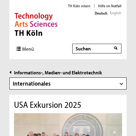
TH Köln intern
|
Hilfe im Notfall
English
Deutsch
Direkt zur Hauptnavigation
Direkt zur Subnavigation
Direkt zum Inhalt
Direkt zum Fußbereich
Suche
Suche
Menü
Informations-, Medien- und Elektrotechnik
Internationales
USA Exkursion 2025