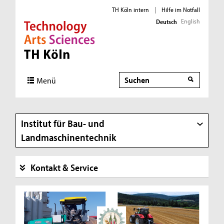
TH Köln intern
|
Hilfe im Notfall
English
Deutsch
Direkt zur Hauptnavigation
Direkt zur Subnavigation
Direkt zum Inhalt
Direkt zum Fußbereich
Suche
Suche
Menü
Institut für Bau- und
Landmaschinentechnik
Kontakt & Service