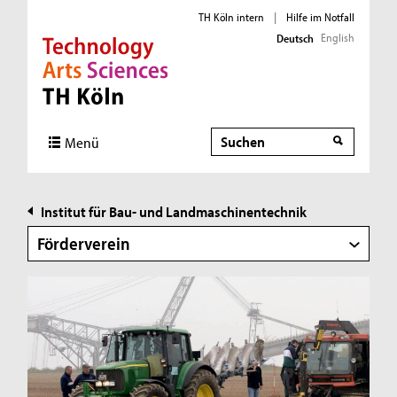
TH Köln intern
|
Hilfe im Notfall
English
Deutsch
Direkt zur Hauptnavigation
Direkt zur Subnavigation
Direkt zum Inhalt
Direkt zum Fußbereich
Suche
Suche
Menü
Institut für Bau- und Landmaschinentechnik
Förderverein