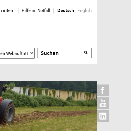
n intern
Hilfe im Notfall
English
|
|
Deutsch
Suche
Suche