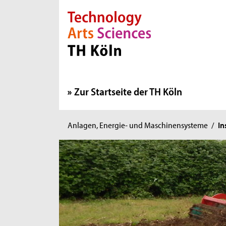
Direkt zur Hauptnavigation
Direkt zur Subnavigation
Direkt zum Inhalt
Direkt zum Fußbereich
Zur Startseite der TH Köln
Sie
Anlagen, Energie- und Maschinensysteme
/
In
sind
hier: