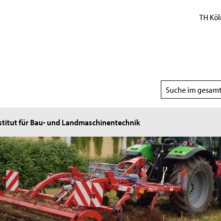
TH Köl
Suchbereich
wählen
stitut für Bau- und Landmaschinentechnik