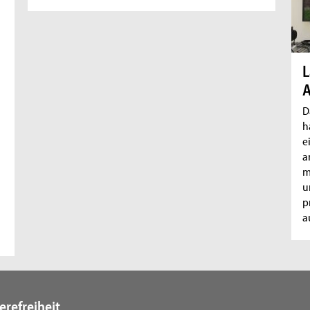
L
D
h
e
a
m
u
p
a
erefreiheit