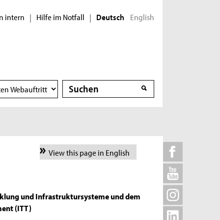
n intern
Hilfe im Notfall
English
|
|
Deutsch
Suche
Suche
View this page in English
cklung und Infrastruktursysteme und dem
ent (ITT)