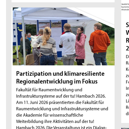
S
W
R
2
D
R
K
Partizipation und klimaresiliente
z
Regionalentwicklung im Fokus
F
I
Fakultät für Raumentwicklung und
z
Infrastruktursysteme auf der tu! Hambach 2026.
L
Am 11. Juni 2026 präsentierten die Fakultät für
R
Raumentwicklung und Infrastruktursysteme und
d
die Akademie für wissenschaftliche
Weiterbildung ihre Aktivitäten auf der tu!
Hambach 2026. Die Veranstaltung ist ein Dialog-