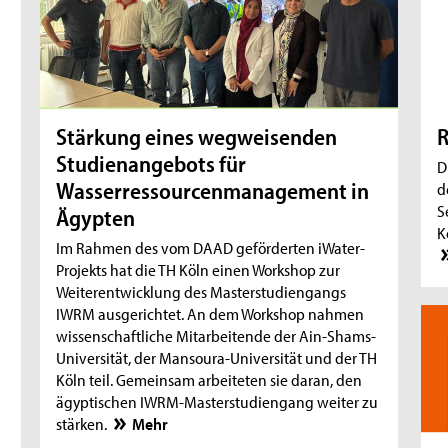
Stärkung eines wegweisenden
R
Studienangebots für
D
Wasserressourcenmanagement in
d
S
Ägypten
K
Im Rahmen des vom DAAD geförderten iWater-
Projekts hat die TH Köln einen Workshop zur
Weiterentwicklung des Masterstudiengangs
IWRM ausgerichtet. An dem Workshop nahmen
wissenschaftliche Mitarbeitende der Ain-Shams-
Universität, der Mansoura-Universität und der TH
Köln teil. Gemeinsam arbeiteten sie daran, den
ägyptischen IWRM-Masterstudiengang weiter zu
stärken.
Mehr