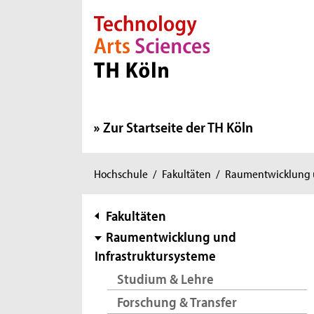
Direkt zur Hauptnavigation
Direkt zur Subnavigation
Direkt zum Inhalt
Direkt zum Fußbereich
Zur Startseite der TH Köln
Sie
Hochschule
/
Fakultäten
/
Raumentwicklung u
sind
hier:
Subnavigation
Fakultäten
Raumentwicklung und
Infrastruktursysteme
Studium & Lehre
Forschung & Transfer