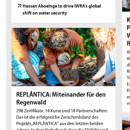
Hassan Aboelnga to drive IWRA's global
shift on water security
K
P
W
R
W
W
d
R
T
E
P
REPLÂNTICA: Miteinander für den
e
Regenwald
v
298 Zertifikate, 14 Kurse und 18 Partnerschaften:
Das ist die erfolgreiche Zwischenbilanz des
Projekts „REPLÂNTICA“ aus den letzten beiden
Jahren. In dem Vorhaben haben die TH Köln und