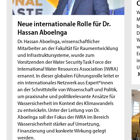
C
W
M
Neue internationale Rolle für Dr.
b
Hassan Aboelnga
D
W
Dr. Hassan Aboelnga, wissenschaftlicher
w
Mitarbeiter an der Fakultät für Raumentwicklung
E
und Infrastruktursysteme, wurde zum
i
Vorsitzenden der Water Security Task Force der
U
International Water Resources Association (IWRA)
ernannt. In dieser globalen Führungsrolle leitet er
ein internationales Netzwerk aus Expert*innen
an der Schnittstelle von Wissenschaft und Politik,
um praxisnahe und politikrelevante Ansätze für
Wassersicherheit im Kontext des Klimawandels
zu entwickeln. Unter der Leitung von Dr.
Aboelnga soll der Fokus der IWRA im Bereich
Wassersicherheit stärker auf Umsetzung,
Finanzierung und konkrete Wirkung gelegt
werden.