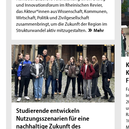
und Innovationsforum im Rheinischen Revier,
das Akteur*innen aus Wissenschaft, Kommunen,
Wirtschaft, Politik und Zivilgesellschaft
zusammenbringt, um die Zukunft der Region im
Strukturwandel aktiv mitzugestalten.
Mehr
K
F
F
I
2
u
Studierende entwickeln
R
Nutzungsszenarien für eine
1
nachhaltige Zukunft des
M