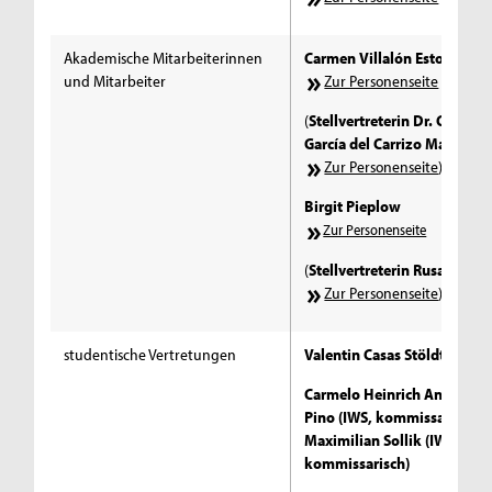
Akademische Mitarbeiterinnen
Carmen Villalón Estoa
und Mitarbeiter
Zur Personenseite
(
Stellvertreterin Dr. Carmen
García del Carrizo Manglan
Zur Personenseite
)
Birgit Pieplow
Zur Personenseite
(
Stellvertreterin Rusalka Off
Zur Personenseite
)
studentische Vertretungen
Valentin Casas Stöldt (IWS)
Carmelo Heinrich Antonio D
Pino (IWS, kommissarisch)
Maximilian Sollik (IWS,
kommissarisch)