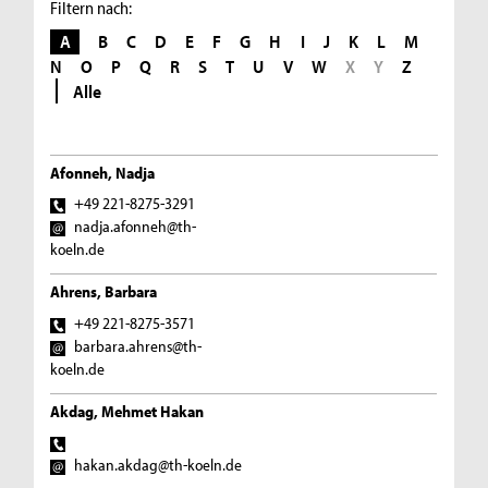
Filtern nach:
A
B
C
D
E
F
G
H
I
J
K
L
M
N
O
P
Q
R
S
T
U
V
W
X
Y
Z
Alle
Afonneh, Nadja
+49 221-8275-3291
nadja.afonneh@th-
koeln.de
Ahrens, Barbara
+49 221-8275-3571
barbara.ahrens@th-
koeln.de
Akdag, Mehmet Hakan
hakan.akdag@th-koeln.de