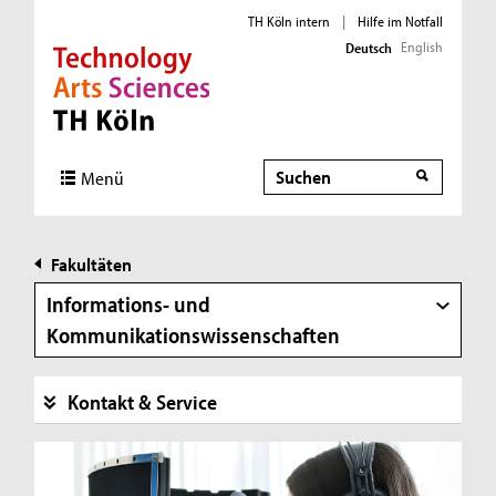
TH Köln intern
|
Hilfe im Notfall
English
Deutsch
Direkt zur Hauptnavigation
Direkt zur Subnavigation
Direkt zum Inhalt
Direkt zum Fußbereich
Suche
Suche
Menü
Fakultäten
Informations- und
Kommunikationswissenschaften
Kontakt & Service