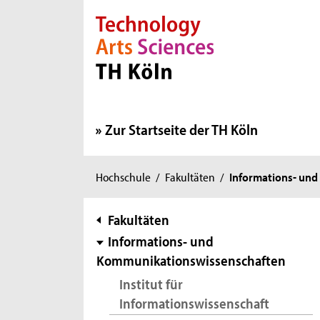
Direkt zur Hauptnavigation
Direkt zur Subnavigation
Direkt zum Inhalt
Direkt zum Fußbereich
Zur Startseite der TH Köln
Sie
Hochschule
/
Fakultäten
/
Informations- un
sind
hier:
Subnavigation
Fakultäten
Informations- und
Kommunikationswissenschaften
Institut für
Informationswissenschaft