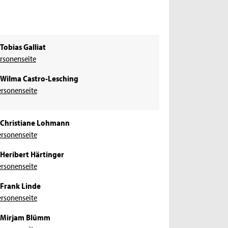
 Tobias Galliat
ersonenseite
. Wilma Castro-Lesching
ersonenseite
. Christiane Lohmann
ersonenseite
. Heribert Härtinger
ersonenseite
​
. Frank Linde
ersonenseite
. Mirjam Blümm