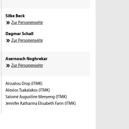
Silke Beck
Zur Personenseite
Dagmar Schall
Zur Personenseite
Asernosch Noghrekar
Zur Personenseite
Aissatou Diop (ITMK)
Alexios Tsakalakos (ITMK)
Salomé Augustine Menyeng (ITMK)
Jennifer Katharina Elisabeth Farin (ITMK)