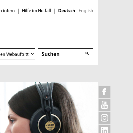
n intern
Hilfe im Notfall
English
|
|
Deutsch
Suche
Suche