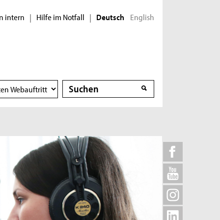
n intern
Hilfe im Notfall
English
|
|
Deutsch
Suche
Suche