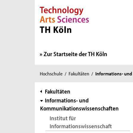
Direkt zur Hauptnavigation
Direkt zur Subnavigation
Direkt zum Inhalt
Direkt zum Fußbereich
Zur Startseite der TH Köln
Sie
Hochschule
/
Fakultäten
/
Informations- un
sind
hier:
Subnavigation
Fakultäten
Informations- und
Kommunikationswissenschaften
Institut für
Informationswissenschaft