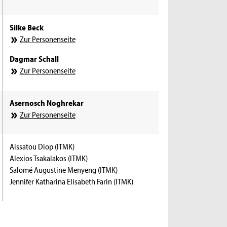
Silke Beck
Zur Personenseite
Dagmar Schall
Zur Personenseite
Asernosch Noghrekar
Zur Personenseite
Aissatou Diop (ITMK)
Alexios Tsakalakos (ITMK)
Salomé Augustine Menyeng (ITMK)
Jennifer Katharina Elisabeth Farin (ITMK)