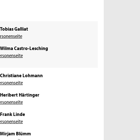
 Tobias Galliat
ersonenseite
. Wilma Castro-Lesching
ersonenseite
. Christiane Lohmann
ersonenseite
. Heribert Härtinger
ersonenseite
​
. Frank Linde
ersonenseite
. Mirjam Blümm