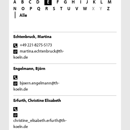
A
B
C
D
E
F
G
H
I
J
K
L
M
N
O
P
Q
R
S
T
U
V
W
X
Y
Z
Alle
Echtenbruck, Martina
+49 221-8275-5173
martina.echtenbruck@th-
koeln.de
Engelmann, Björn
bjoern.engelmann@th-
koeln.de
Erfurth, Christine Elisabeth
christine_elisabeth.erfurth@th-
koeln.de