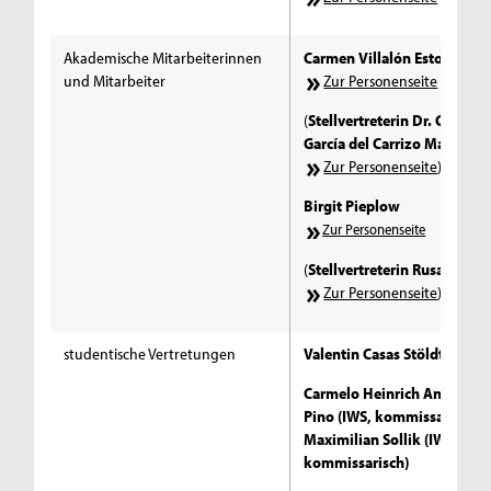
Akademische Mitarbeiterinnen
Carmen Villalón Estoa
und Mitarbeiter
Zur Personenseite
(
Stellvertreterin Dr. Carmen
García del Carrizo Manglan
Zur Personenseite
)
Birgit Pieplow
Zur Personenseite
(
Stellvertreterin Rusalka Off
Zur Personenseite
)
studentische Vertretungen
Valentin Casas Stöldt (IWS)
Carmelo Heinrich Antonio D
Pino (IWS, kommissarisch)
Maximilian Sollik (IWS,
kommissarisch)