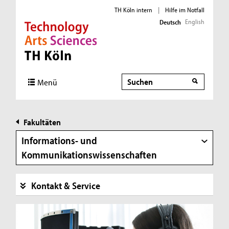
TH Köln intern
|
Hilfe im Notfall
English
Deutsch
Direkt zur Hauptnavigation
Direkt zur Subnavigation
Direkt zum Inhalt
Direkt zum Fußbereich
Suche
Suche
Menü
Fakultäten
Informations- und
Kommunikationswissenschaften
Kontakt & Service