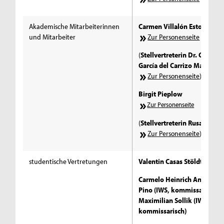
Akademische Mitarbeiterinnen
Carmen Villalón Estoa
und Mitarbeiter
Zur Personenseite
(
Stellvertreterin Dr. Carmen
García del Carrizo Manglan
Zur Personenseite
)
Birgit Pieplow
Zur Personenseite
(
Stellvertreterin Rusalka Off
Zur Personenseite
)
studentische Vertretungen
Valentin Casas Stöldt (IWS)
Carmelo Heinrich Antonio D
Pino (IWS, kommissarisch)
Maximilian Sollik (IWS,
kommissarisch)