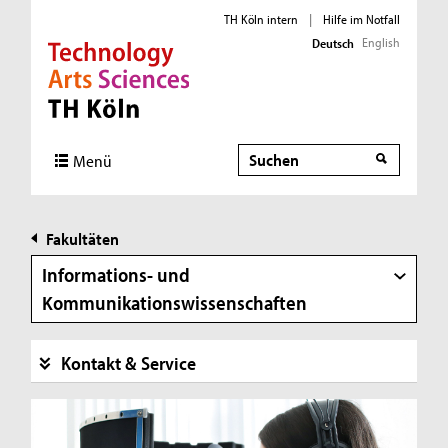
TH Köln intern
|
Hilfe im Notfall
English
Deutsch
Direkt zur Hauptnavigation
Direkt zur Subnavigation
Direkt zum Inhalt
Direkt zum Fußbereich
Suche
Suche
Menü
Fakultäten
Informations- und
Kommunikationswissenschaften
Kontakt & Service