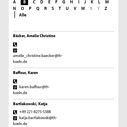
A
B
C
D
E
F
G
H
I
J
K
L
M
N
O
P
Q
R
S
T
U
V
W
X
Y
Z
Alle
Bäcker, Amelie Christine
amelie_christine.baecker@th-
koeln.de
Baffour, Karen
karen.baffour@th-
koeln.de
Bartlakowski, Katja
+49 221-8275-5388
katja.bartlakowski@th-
koeln.de