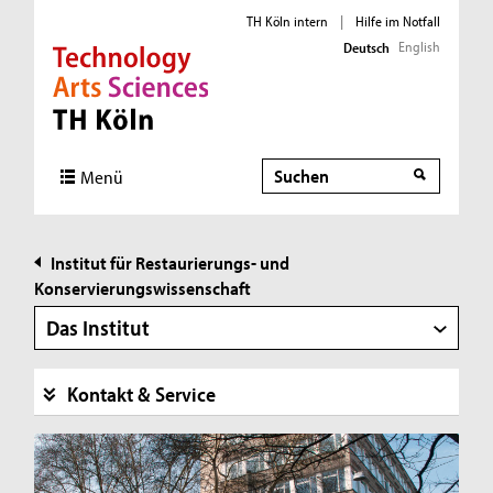
TH Köln intern
|
Hilfe im Notfall
English
Deutsch
Direkt zur Hauptnavigation
Direkt zur Subnavigation
Direkt zum Inhalt
Direkt zum Fußbereich
Suche
Suche
Menü
Institut für Restaurierungs- und
Konservierungswissenschaft
Das Institut
Kontakt & Service