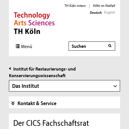
TH Köln intern
|
Hilfe im Notfall
English
Deutsch
Direkt zur Hauptnavigation
Direkt zur Subnavigation
Direkt zum Inhalt
Direkt zum Fußbereich
Suche
Suche
Menü
Institut für Restaurierungs- und
Konservierungswissenschaft
Das Institut
Kontakt & Service
Der CICS Fachschaftsrat