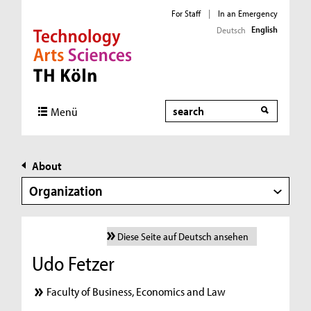
For Staff
|
In an Emergency
English
Deutsch
Direkt zur Hauptnavigation
Direkt zur Subnavigation
Direkt zum Inhalt
Direkt zum Fußbereich
Search
Menü
About
Organization
Diese Seite auf Deutsch ansehen
Udo Fetzer
Faculty of Business, Economics and Law