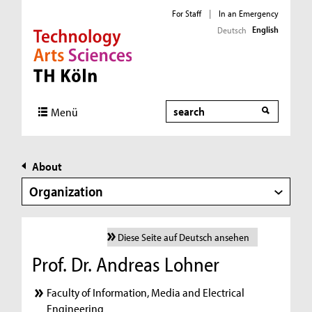
For Staff
|
In an Emergency
English
Deutsch
Direkt zur Hauptnavigation
Direkt zur Subnavigation
Direkt zum Inhalt
Direkt zum Fußbereich
Search
Menü
About
Organization
Diese Seite auf Deutsch ansehen
Prof. Dr. Andreas Lohner
Faculty of Information, Media and Electrical
Engineering