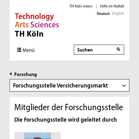
TH Köln intern
|
Hilfe im Notfall
English
Deutsch
Direkt zur Hauptnavigation
Direkt zur Subnavigation
Direkt zum Inhalt
Direkt zum Fußbereich
Suche
Suche
Menü
Forschung
Forschungsstelle Versicherungsmarkt
Mitglieder der Forschungsstelle
Die Forschungsstelle wird geleitet durch