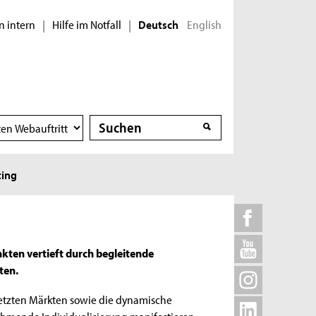
n intern
Hilfe im Notfall
English
|
|
Deutsch
Suche
Suche
ing
ten vertieft durch begleitende
ten.
netzten Märkten sowie die dynamische
hmende Individualisierung manifestieren