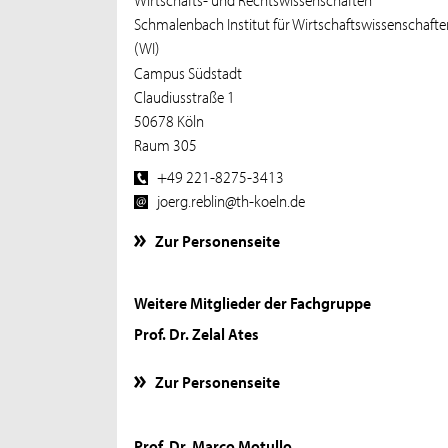
Schmalenbach Institut für Wirtschaftswissenschaft
(WI)
Campus Südstadt
Claudiusstraße 1
50678 Köln
Raum 305
+49 221-8275-3413
joerg.reblin@th-koeln.de
Zur Personenseite
Weitere Mitglieder der Fachgruppe
Prof. Dr. Zelal Ates
Zur Personenseite
Prof. Dr. Marco Motullo