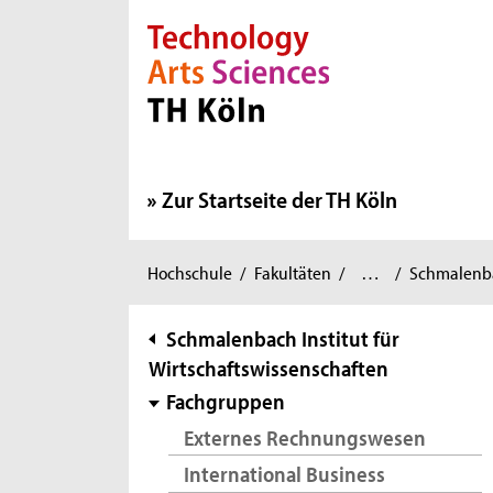
Direkt zur Hauptnavigation
Direkt zur Subnavigation
Direkt zum Inhalt
Direkt zum Fußbereich
Zur Startseite der TH Köln
Wirtschafts-
Sie
Hochschule
/
Fakultäten
/
…
/
Schmalenbac
und
sind
Rechtswissenschaften
/
hier:
Subnavigation
Schmalenbach Institut für
Wirtschaftswissenschaften
Fachgruppen
Externes Rechnungswesen
International Business