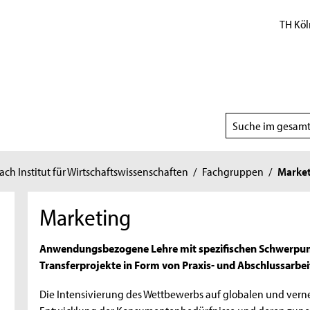
TH Köl
Suchbereich
wählen
h Institut für Wirtschaftswissenschaften
/
Fachgruppen
/
Market
Marketing
Anwendungsbezogene Lehre mit spezifischen Schwerpunk
Transferprojekte in Form von Praxis- und Abschlussarbei
Die Intensivierung des Wettbewerbs auf globalen und ver
Entwicklung der Konsumentenbedürfnisse und deren zune