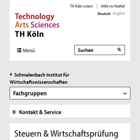
TH Köln intern
|
Hilfe im Notfall
English
Deutsch
Direkt zur Hauptnavigation
Direkt zur Subnavigation
Direkt zum Inhalt
Direkt zum Fußbereich
Suche
Suche
Menü
Schmalenbach Institut für
Wirtschaftswissenschaften
Fachgruppen
Kontakt & Service
Steuern & Wirtschaftsprüfung