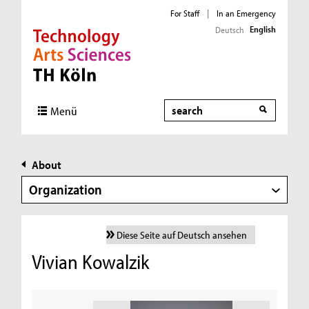
For Staff
|
In an Emergency
English
Deutsch
Direkt zur Hauptnavigation
Direkt zur Subnavigation
Direkt zum Inhalt
Direkt zum Fußbereich
Search
Menü
About
Organization
Diese Seite auf Deutsch ansehen
Vivian Kowalzik