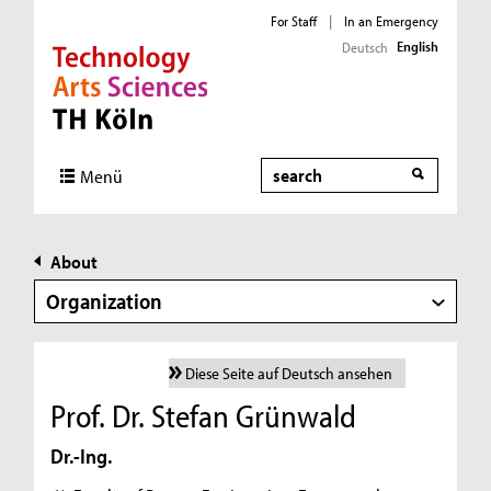
For Staff
|
In an Emergency
English
Deutsch
Direkt zur Hauptnavigation
Direkt zur Subnavigation
Direkt zum Inhalt
Direkt zum Fußbereich
Search
Menü
About
Organization
Diese Seite auf Deutsch ansehen
Prof. Dr. Stefan Grünwald
Dr.-Ing.