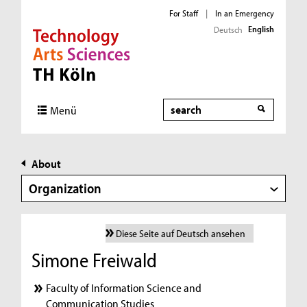
For Staff
|
In an Emergency
English
Deutsch
Direkt zur Hauptnavigation
Direkt zur Subnavigation
Direkt zum Inhalt
Direkt zum Fußbereich
Search
Menü
About
Organization
Diese Seite auf Deutsch ansehen
Simone Freiwald
Faculty of Information Science and
Communication Studies