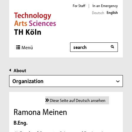
For Staff
|
In an Emergency
English
Deutsch
Direkt zur Hauptnavigation
Direkt zur Subnavigation
Direkt zum Inhalt
Direkt zum Fußbereich
Search
Menü
About
Organization
Diese Seite auf Deutsch ansehen
Ramona Meinen
B.Eng.