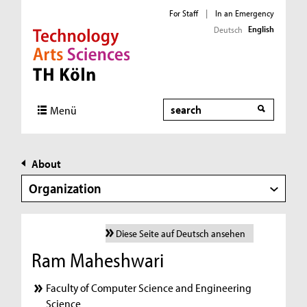
For Staff
|
In an Emergency
English
Deutsch
Direkt zur Hauptnavigation
Direkt zur Subnavigation
Direkt zum Inhalt
Direkt zum Fußbereich
Search
Menü
About
Organization
Diese Seite auf Deutsch ansehen
Ram Maheshwari
Faculty of Computer Science and Engineering
Science