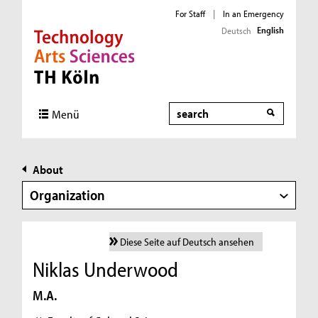
For Staff
|
In an Emergency
English
Deutsch
Direkt zur Hauptnavigation
Direkt zur Subnavigation
Direkt zum Inhalt
Direkt zum Fußbereich
Search
Menü
About
Organization
Diese Seite auf Deutsch ansehen
Niklas Underwood
M.A.