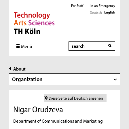
For Staff
|
In an Emergency
English
Deutsch
Direkt zur Hauptnavigation
Direkt zur Subnavigation
Direkt zum Inhalt
Direkt zum Fußbereich
Search
Menü
About
Organization
Diese Seite auf Deutsch ansehen
Nigar Orudzeva
Department of Communications and Marketing