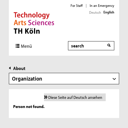
For Staff
|
In an Emergency
English
Deutsch
Direkt zur Hauptnavigation
Direkt zur Subnavigation
Direkt zum Inhalt
Direkt zum Fußbereich
Search
Menü
About
Organization
Diese Seite auf Deutsch ansehen
Person not found.